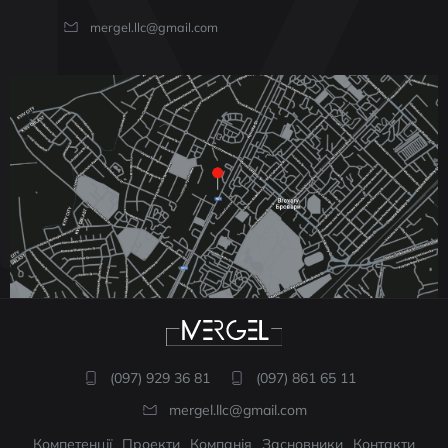
mergel.llc@gmail.com
(097) 929 36 81
(097) 861 65 11
mergel.llc@gmail.com
Компетенції
Проекти
Компанія
Засновники
Контакти