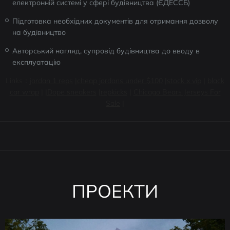
електронній системі у сфері будівництва (ЄДЕССБ)
Підготовка необхідних документів для отримання дозволу
на будівництво
Авторський нагляд, супровід будівництва до вводу в
експлуатацію
Links：
jordan 1 reps
|
cheap jordans under $100
|
stock x vip
|
black
car wrap
| |
Dope sneakers
|
repkicks
|
Chicago Bears Jerseys For
Sale
|
ПРОЕКТИ