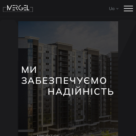
Ua
En
МИ
ПЕРЕТВОРЮЄМО
ІНВЕСТИЦІЇ НА
ПРИБУТОК
АРХІТЕКТУРА
ПРОЕКТУВАННЯ