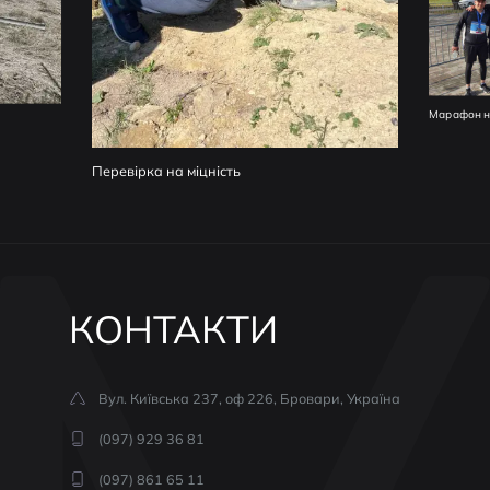
Колективн
Марафон незламності
КОНТАКТИ
Вул. Київська 237, оф 226, Бровари, Україна
(097) 929 36 81
(097) 861 65 11