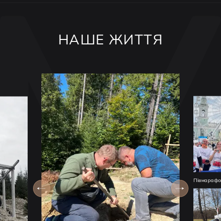
НАШЕ ЖИТТЯ
Півмарафон
Спортивни